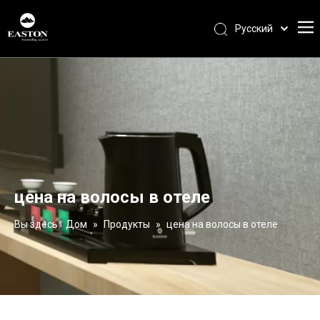
Pусский
Português
Español
Français
العربية
English
цена на волосы в отеле
Вы здесь:
Дом
»
Продукты
»
цена на волосы в отеле