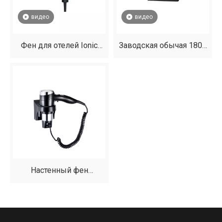
видео
видео
Фен для отелей Ionic
Заводская обычая 1800
мощностью 1800 Вт —
Вт складываемое
матовый черный |
гостиничное
ИСТОН
пластиковое фен для
гостевой комнаты
Настенный фен
премиум-класса для
современных ванных
комнат