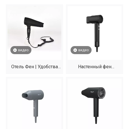
видео
видео
Отель Фен | Удобства
Настенный фен
для гостей 5-
премиум-класса для
звездочного уровня
гостиничных номеров |
гостеприимства
Высокоскоростная
сушилка мощностью
1500 Вт