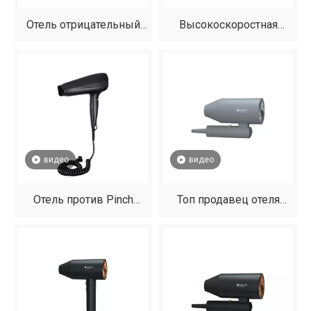
Отель отрицательный
Высокоскоростная
ионный фен
коммерческая
энергоэффективная
фен на продажу
видео
видео
Отель против Pinch
Топ продавец отеля
Design Design Electric
пластиковая складная
Driceer
электрическая
вентиляторная сушилка