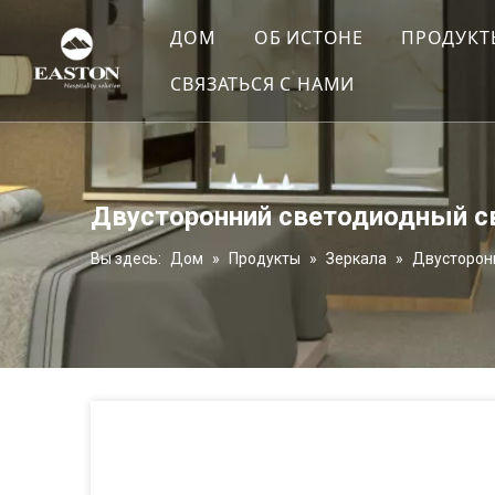
ДОМ
ОБ ИСТОНЕ
ПРОДУКТ
СВЯЗАТЬСЯ С НАМИ
Профиль компании
Чайник
Оказание услуг
Фены
Сертификаты
Глади
Двусторонний светодиодный 
Зеркал
Вы здесь:
Дом
»
Продукты
»
Зеркала
»
Двусторон
Миниб
Сейфы
Контей
Весы
Багаж