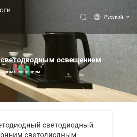
ЛОГИ
Pусский
И
Português
Español
Français
العربية
м светодиодным освещением
English
иодным освещением
етодиодный светодиодный
ронним светодиодным