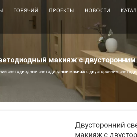
Ы
ГОРЯЧИЙ
ПРОЕКТЫ
НОВОСТИ
КАТА
и и подносы
ПРОЕКТ ДЛЯ СЕВЕРНОЙ АМЕРИК
ЮЖНО-АМЕРИКАНСКИЙ ПРОЕКТ
льные центры
ЕВРОПЕЙСКИЙ ПРОЕКТ
светодиодный макияж с двусторонни
а
ОКЕАНСКИЙ ПРОЕКТ
ний светодиодный светодиодный макияж с двусторонним светод
ары
АФРИКАНСКИЙ ПРОЕКТ
 в номере
АЗИАТСКИЙ ПРОЕКТ
неры для отходов
Двусторонний св
ные полки
макияж с двусто