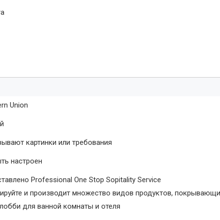
та
ern Union
ей
зывают картинки или требования
ть настроен
тавлено Professional One Stop Sopitality Service
тируйте и производит множество видов продуктов, покрывающ
 лобби для ванной комнаты и отеля